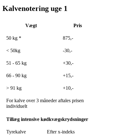
Kalvenotering uge 1
Vægt
Pris
50 kg *
875,-
< 50kg
-30,-
51 - 65 kg
+30,-
66 - 90 kg
+15,-
> 91 kg
+10,-
For kalve over 3 måneder aftales prisen
individuelt
Tillæg intensive kødkvægskrydsninger
Tyrekalve
Efter x-indeks