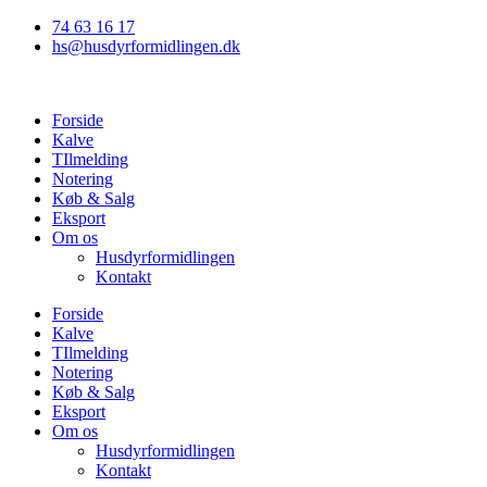
Videre
74 63 16 17
til
hs@husdyrformidlingen.dk
indhold
Forside
Kalve
TIlmelding
Notering
Køb & Salg
Eksport
Om os
Husdyrformidlingen
Kontakt
Forside
Kalve
TIlmelding
Notering
Køb & Salg
Eksport
Om os
Husdyrformidlingen
Kontakt