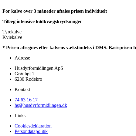
For kalve over 3 måneder aftales prisen individuelt
Tillæg intensive kødkvægskrydsninger
Tyrekalve
Kviekalve
* Prisen afregnes efter kalvens vækstindeks i DMS. Basisprisen fo
Adresse
Husdyrformidlingen ApS
Grønhøj 1
6230 Rødekro
Kontakt
74 63 16 17
hs@husdyrformidlingen.dk
Links
Cookiesdeklaration
Persondatapolitik