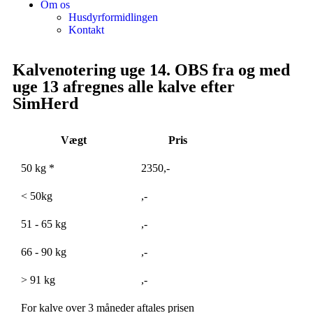
Om os
Husdyrformidlingen
Kontakt
Kalvenotering uge 14. OBS fra og med
uge 13 afregnes alle kalve efter
SimHerd
Vægt
Pris
50 kg *
2350,-
< 50kg
,-
51 - 65 kg
,-
66 - 90 kg
,-
> 91 kg
,-
For kalve over 3 måneder aftales prisen