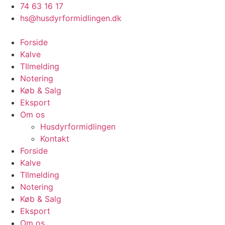
Videre
74 63 16 17
til
hs@husdyrformidlingen.dk
indhold
Forside
Kalve
TIlmelding
Notering
Køb & Salg
Eksport
Om os
Husdyrformidlingen
Kontakt
Forside
Kalve
TIlmelding
Notering
Køb & Salg
Eksport
Om os