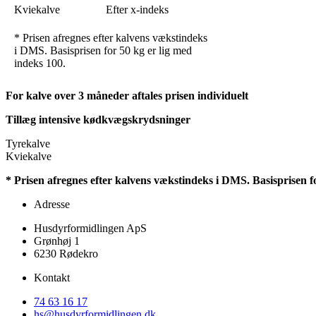
Kviekalve
Efter x-indeks
* Prisen afregnes efter kalvens vækstindeks
i DMS. Basisprisen for 50 kg er lig med
indeks 100.
For kalve over 3 måneder aftales prisen individuelt
Tillæg intensive kødkvægskrydsninger
Tyrekalve
Kviekalve
* Prisen afregnes efter kalvens vækstindeks i DMS. Basisprisen fo
Adresse
Husdyrformidlingen ApS
Grønhøj 1
6230 Rødekro
Kontakt
74 63 16 17
hs@husdyrformidlingen.dk