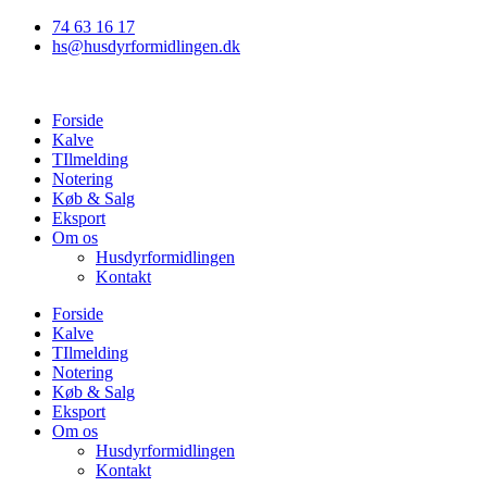
Videre
74 63 16 17
til
hs@husdyrformidlingen.dk
indhold
Forside
Kalve
TIlmelding
Notering
Køb & Salg
Eksport
Om os
Husdyrformidlingen
Kontakt
Forside
Kalve
TIlmelding
Notering
Køb & Salg
Eksport
Om os
Husdyrformidlingen
Kontakt