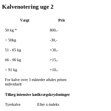
Kalvenotering uge 2
Vægt
Pris
50 kg *
800,-
< 50kg
-30,-
51 - 65 kg
+30,-
66 - 90 kg
+15,-
> 91 kg
+10,-
For kalve over 3 måneder aftales prisen
individuelt
Tillæg intensive kødkvægskrydsninger
Tyrekalve
Efter x-indeks