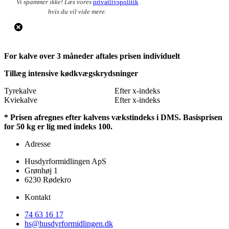
Vi spammer ikke! Læs vores
privatlivspolitik
hvis du vil vide mere.
For kalve over 3 måneder aftales prisen individuelt
Tillæg intensive kødkvægskrydsninger
Tyrekalve
Efter x-indeks
Kviekalve
Efter x-indeks
* Prisen afregnes efter kalvens vækstindeks i DMS. Basisprisen
for 50 kg er lig med indeks 100.
Adresse
Husdyrformidlingen ApS
Grønhøj 1
6230 Rødekro
Kontakt
74 63 16 17
hs@husdyrformidlingen.dk