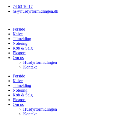
Videre
74 63 16 17
til
hs@husdyrformidlingen.dk
indhold
Forside
Kalve
TIlmelding
Notering
Køb & Salg
Eksport
Om os
Husdyrformidlingen
Kontakt
Forside
Kalve
TIlmelding
Notering
Køb & Salg
Eksport
Om os
Husdyrformidlingen
Kontakt