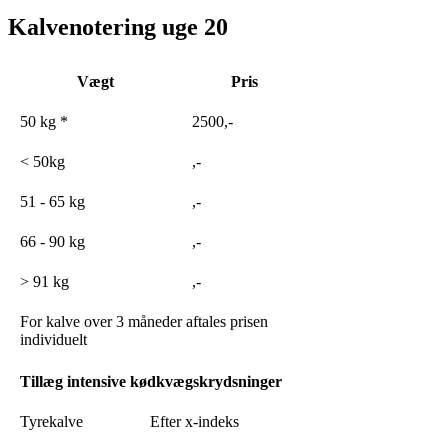
Kalvenotering uge 20
Vægt
Pris
50 kg *
2500,-
< 50kg
,-
51 - 65 kg
,-
66 - 90 kg
,-
> 91 kg
,-
For kalve over 3 måneder aftales prisen
individuelt
Tillæg intensive kødkvægskrydsninger
Tyrekalve
Efter x-indeks