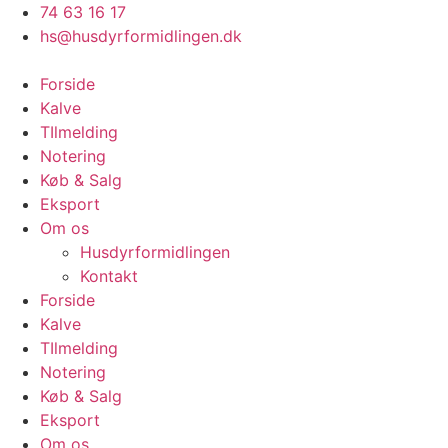
Videre
74 63 16 17
til
hs@husdyrformidlingen.dk
indhold
Forside
Kalve
TIlmelding
Notering
Køb & Salg
Eksport
Om os
Husdyrformidlingen
Kontakt
Forside
Kalve
TIlmelding
Notering
Køb & Salg
Eksport
Om os