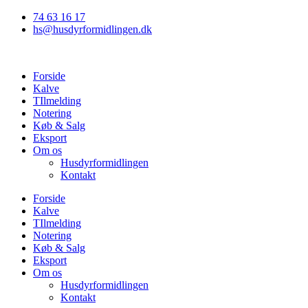
Videre
74 63 16 17
til
hs@husdyrformidlingen.dk
indhold
Forside
Kalve
TIlmelding
Notering
Køb & Salg
Eksport
Om os
Husdyrformidlingen
Kontakt
Forside
Kalve
TIlmelding
Notering
Køb & Salg
Eksport
Om os
Husdyrformidlingen
Kontakt