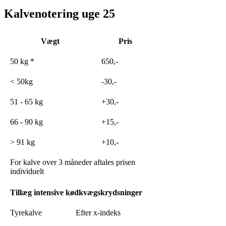
Kalvenotering uge 25
Vægt
Pris
50 kg *
650,-
< 50kg
-30,-
51 - 65 kg
+30,-
66 - 90 kg
+15,-
> 91 kg
+10,-
For kalve over 3 måneder aftales prisen
individuelt
Tillæg intensive kødkvægskrydsninger
Tyrekalve
Efter x-indeks