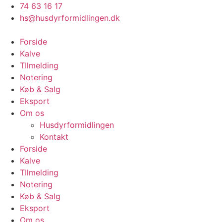
Videre
74 63 16 17
til
hs@husdyrformidlingen.dk
indhold
Forside
Kalve
TIlmelding
Notering
Køb & Salg
Eksport
Om os
Husdyrformidlingen
Kontakt
Forside
Kalve
TIlmelding
Notering
Køb & Salg
Eksport
Om os