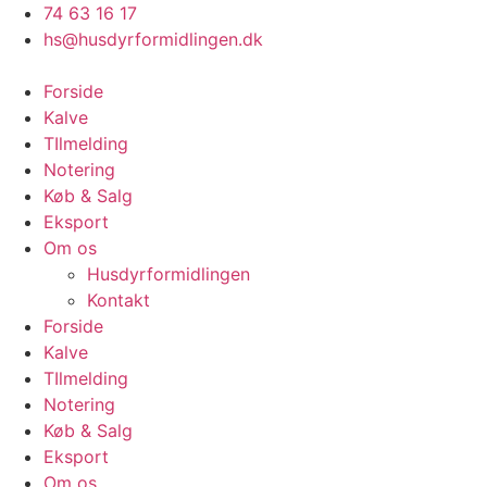
Videre
74 63 16 17
til
hs@husdyrformidlingen.dk
indhold
Forside
Kalve
TIlmelding
Notering
Køb & Salg
Eksport
Om os
Husdyrformidlingen
Kontakt
Forside
Kalve
TIlmelding
Notering
Køb & Salg
Eksport
Om os