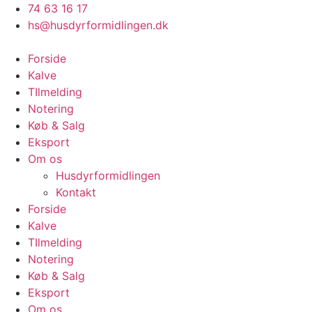
Videre
74 63 16 17
til
hs@husdyrformidlingen.dk
indhold
Forside
Kalve
TIlmelding
Notering
Køb & Salg
Eksport
Om os
Husdyrformidlingen
Kontakt
Forside
Kalve
TIlmelding
Notering
Køb & Salg
Eksport
Om os