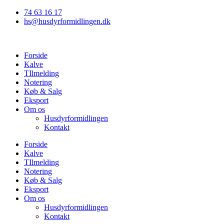
Videre
74 63 16 17
til
hs@husdyrformidlingen.dk
indhold
Forside
Kalve
TIlmelding
Notering
Køb & Salg
Eksport
Om os
Husdyrformidlingen
Kontakt
Forside
Kalve
TIlmelding
Notering
Køb & Salg
Eksport
Om os
Husdyrformidlingen
Kontakt