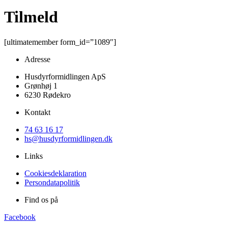
Tilmeld
[ultimatemember form_id=”1089″]
Adresse
Husdyrformidlingen ApS
Grønhøj 1
6230 Rødekro
Kontakt
74 63 16 17
hs@husdyrformidlingen.dk
Links
Cookiesdeklaration
Persondatapolitik
Find os på
Facebook